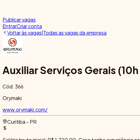
Publicar vagas
Entrar
Criar conta
Voltar às vagas
|
Todas as vagas da empresa
Auxiliar Serviços Gerais (10h
Cód:
366
Orymaki
www.orymaki.com/
Curitiba - PR
Salário bruto inicial: R$ 1.720,00. Caso tenha experiência 